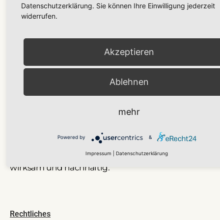
Datenschutzerklärung. Sie können Ihre Einwilligung jederzeit
widerrufen.
Akzeptieren
Ablehnen
mehr
MyRightWay
ist ein individuelles Alkohol-
Coaching auf Mallorca – persönlich begleitet von
Powered by
&
Markus und Stefanie Konschewitz. Diskret,
Impressum
|
Datenschutzerklärung
wirksam und nachhaltig.
Rechtliches