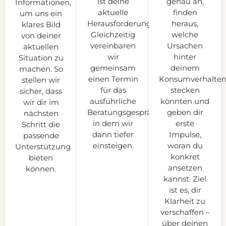
ist deine
genau an,
Informationen,
aktuelle
finden
um uns ein
Herausforderung?
heraus,
klares Bild
Gleichzeitig
welche
von deiner
vereinbaren
Ursachen
aktuellen
wir
hinter
Situation zu
gemeinsam
deinem
machen. So
einen Termin
Konsumverhalte
stellen wir
für das
stecken
sicher, dass
ausführliche
könnten und
wir dir im
Beratungsgespräch,
geben dir
nächsten
in dem wir
erste
Schritt die
dann tiefer
Impulse,
passende
einsteigen.
woran du
Unterstützung
konkret
bieten
ansetzen
können.
kannst. Ziel
ist es, dir
Klarheit zu
verschaffen –
über deinen