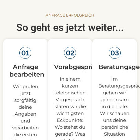
ANFRAGE ERFOLGREICH
So geht es jetzt weiter...
Anfrage
Vorabgespräch
Beratungsge
bearbeiten
In einem
Im
kurzen
Beratungsgesprä
Wir prüfen
telefonischen
gehen wir
jetzt
Vorgespräch
gemeinsam
sorgfältig
klären wir die
in die Tiefe:
deine
wichtigsten
Wir schauen
Angaben
Eckpunkte:
uns deine
und
Wo stehst du
persönliche
verarbeiten
gerade? Was
Situation
die ersten